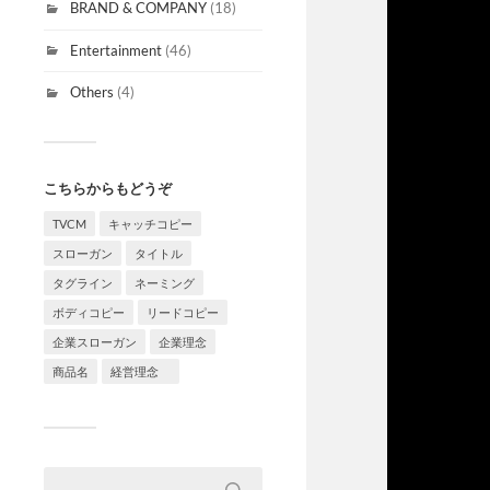
BRAND & COMPANY
(18)
Entertainment
(46)
Others
(4)
こちらからもどうぞ
TVCM
キャッチコピー
スローガン
タイトル
タグライン
ネーミング
ボディコピー
リードコピー
企業スローガン
企業理念
商品名
経営理念